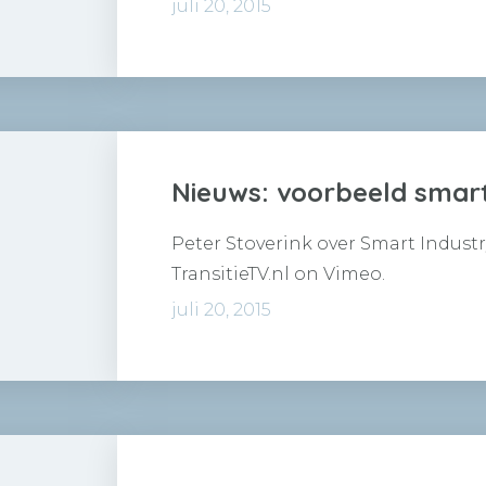
innovatie met een grote…
juli 20, 2015
Nieuws: voorbeeld smar
Peter Stoverink over Smart Industr
TransitieTV.nl on Vimeo.
juli 20, 2015