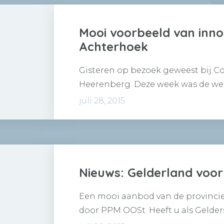
Mooi voorbeeld van innov
Achterhoek
Gisteren op bezoek geweest bij C
Heerenberg. Deze week was de we
van de ‘Bags handling line’,…
juli 28, 2015
Nieuws: Gelderland voor
Een mooi aanbod van de provincie
door PPM OOSt. Heeft u als Gelde