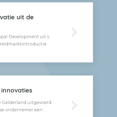
atie uit de
opal Development uit s
reldmarktintroductie
 innovaties
 Gelderland uitgevoerd
rse ondernemer een