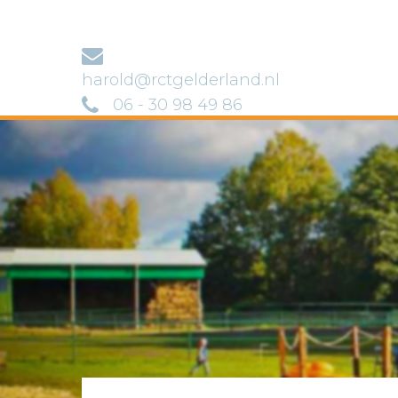
harold@rctgelderland.nl
06 - 30 98 49 86