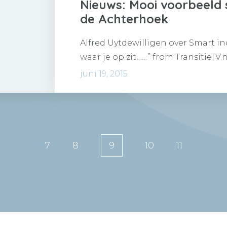
Nieuws: Mooi voorbeeld 
de Achterhoek
Alfred Uytdewilligen over Smart in
waar je op zit……” from TransitieTV.
juni 19, 2015
7
8
9
10
11