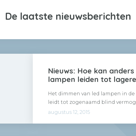
De laatste nieuwsberichten
Nieuws: Hoe kan anders
lampen leiden tot lagere
Het dimmen van led lampen in de 
leidt tot zogenaamd blind vermoge
het hoofd…
augustus 12, 2015