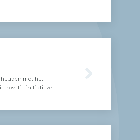
e…
 houden met het
nnovatie initiatieven