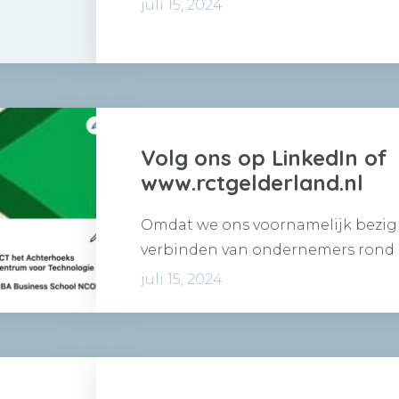
dergelijke kunnen ontsluiten in d
juli 15, 2024
Volg ons op LinkedIn of
www.rctgelderland.nl
Omdat we ons voornamelijk bezig
verbinden van ondernemers rond i
zijn we van de snelle…
juli 15, 2024