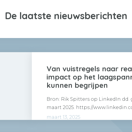
De laatste nieuwsberichten
Van vuistregels naar real
impact op het laagspan
kunnen begrijpen
Bron: Rik Spitters op LinkedIn dd.
maart 2025. https://www.linkedin.
vuistregels-naar-realiteit-hoe-we-
maart 13, 2025
spitters-0csne De laatste tijd is er