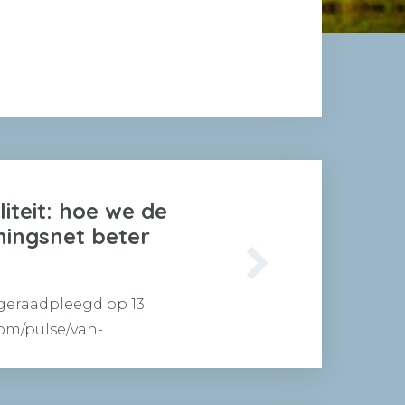
iteit: hoe we de
ningsnet beter
 geraadpleegd op 13
com/pulse/van-
de-impact-op-het-rik-
 steeds…