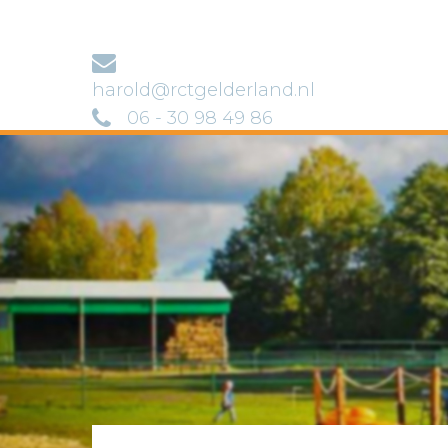
harold@rctgelderland.nl
06 - 30 98 49 86