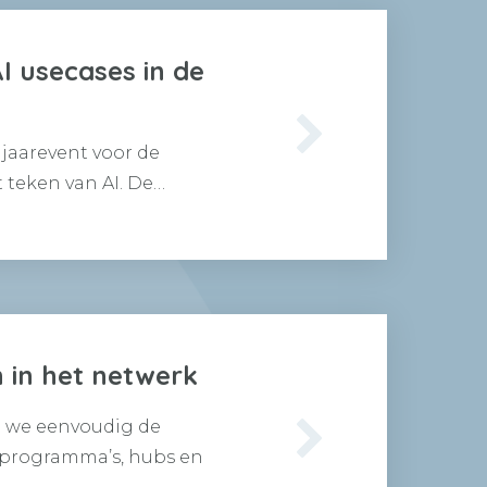
I usecases in de
 jaarevent voor de
t teken van AI. De…
n in het netwerk
e we eenvoudig de
 programma’s, hubs en