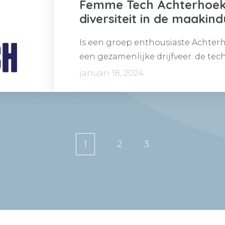
Femme Tech Achterhoek
diversiteit in de maakind
Is een groep enthousiaste Achter
een gezamenlijke drijfveer: de te
toegankelijk maken voor een bre
januari 18, 2024
begon…
1
2
3