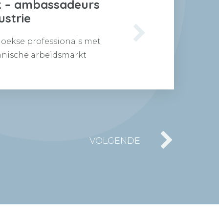
 – ambassadeurs
ustrie
hoekse professionals met
chnische arbeidsmarkt
de doelgroep! Wat
VOLGENDE