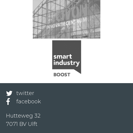
twitter
facebook
Hutteweg 32
7071 BV Ulft