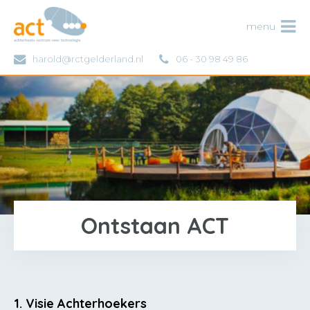
ACT
menu
harold@rctgelderland.nl
06 - 30 98 49 86
Ontstaan ACT
1. Visie Achterhoekers