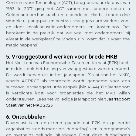
Centrum voor Technologie (ACT), terug dus naar de basis van
1993. In 2017 ging het ACT samen met andere centra in
Gelderland om hun krachten te bundelen. Hierbij stonden drie
simpele uitgangspunten centraal: vraaggestuurd werken, voor
en door maakindustrie-ondernemers, en kostenloos. Dat
betekent in de praktijk dat we veel met ondernemers ‘bij
elkaar in de werkplaats’ te vinden zijn. Want dat is waar ’the
magic happens’.
5. Vraaggestuurd werken voor brede MKB
Het Ministerie van Economische Zaken en Klimaat (EZK) heeft
inmiddels ook het belang van vraaggestuurd werken erkend.
Dit wordt benadrukt in het jaarrapport ‘Staat van het MKB’,
waarin ACT/RCT als voorbeeld wordt genoemd voor een
succesvolle vraaggestuurde aanpak (blz. 41-44). Dit jaarrapport
is verplichte kost voor organisaties die het MKB willen
ondersteunen. Lees het volledige jaarrapport hier:
Jaarrapport
Staat van het MKB 2023
6. Ontdubbelen
Daarnaast is er een trend gaande dat EZK en gelieerde
organisaties steeds meer de ‘dubbeling’ zien in programma’s
en overheids gefunde initiatieven. Door deze dubbelingen