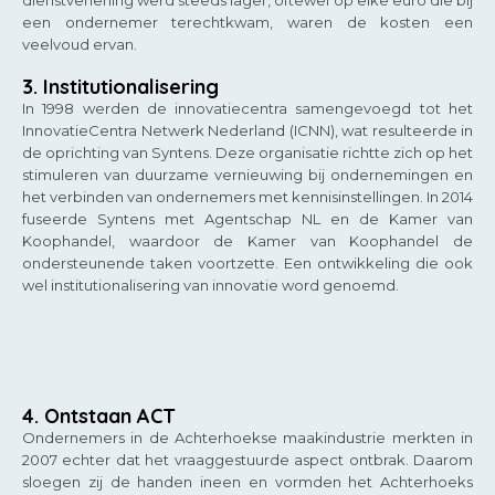
dienstverlening werd steeds lager, oftewel op elke euro die bij
een ondernemer terechtkwam, waren de kosten een
veelvoud ervan.
3. Institutionalisering
In 1998 werden de innovatiecentra samengevoegd tot het
InnovatieCentra Netwerk Nederland (ICNN), wat resulteerde in
de oprichting van Syntens. Deze organisatie richtte zich op het
stimuleren van duurzame vernieuwing bij ondernemingen en
het verbinden van ondernemers met kennisinstellingen. In 2014
fuseerde Syntens met Agentschap NL en de Kamer van
Koophandel, waardoor de Kamer van Koophandel de
ondersteunende taken voortzette. Een ontwikkeling die ook
wel institutionalisering van innovatie word genoemd.
4. Ontstaan ACT
Ondernemers in de Achterhoekse maakindustrie merkten in
2007 echter dat het vraaggestuurde aspect ontbrak. Daarom
sloegen zij de handen ineen en vormden het Achterhoeks