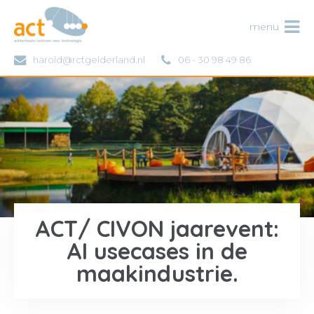
ACT
menu
harold@rctgelderland.nl
06 - 30 98 49 86
ACT/ CIVON jaarevent:
AI usecases in de
maakindustrie.