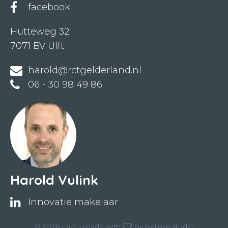
facebook
Hutteweg 32
7071 BV Ulft
harold@rctgelderland.nl
06 - 30 98 49 86
Harold Vulink
Innovatie makelaar
© 2026 - act -
made with
by
believe.studio