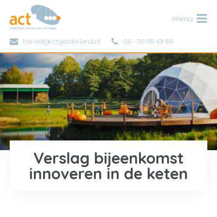
ACT
menu
harold@rctgelderland.nl
06 - 30 98 49 86
Verslag bijeenkomst
innoveren in de keten