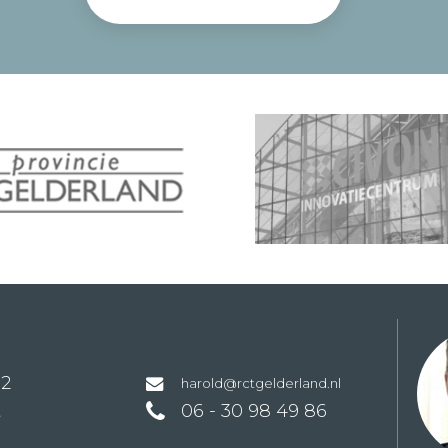
32
harold@rctgelderland.nl
t
06 - 30 98 49 86