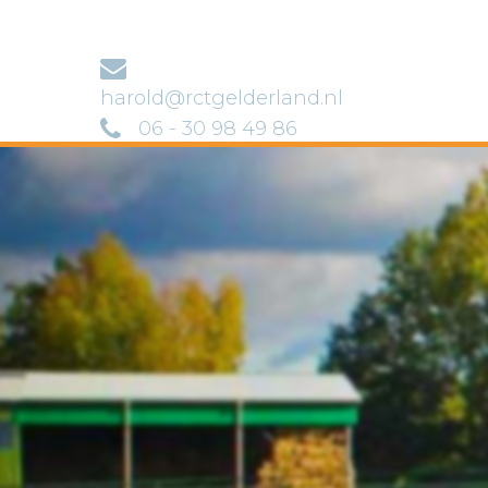
harold@rctgelderland.nl
06 - 30 98 49 86