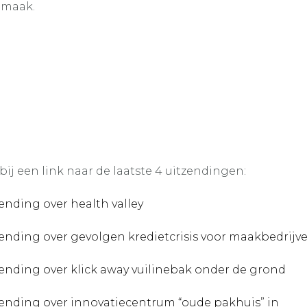
maak.
bij een link naar de laatste 4 uitzendingen:
ending over health valley
ending over gevolgen kredietcrisis voor maakbedrijv
ending over klick away vuilinebak onder de grond
ending over innovatiecentrum “oude pakhuis” in