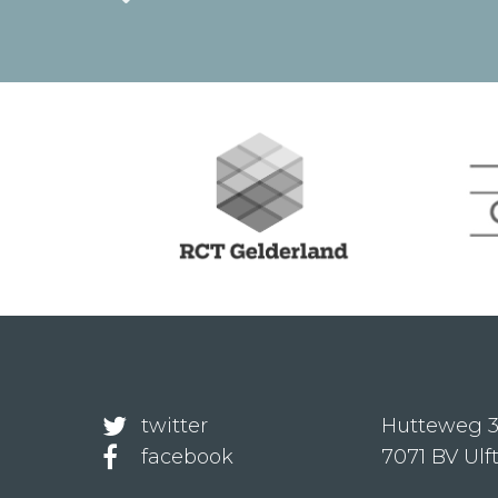
twitter
Hutteweg 
facebook
7071 BV Ulf