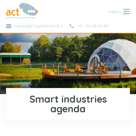
ACT
menu
harold@rctgelderland.nl
06 - 30 98 49 86
Smart industries
agenda