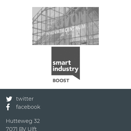
twitter
facebook
Hutteweg 32
7071 BV Ulft