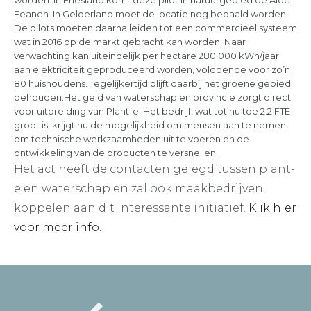
worden. In Friesland komt deze pilot in natuurgebied de Alde
Feanen. In Gelderland moet de locatie nog bepaald worden.
De pilots moeten daarna leiden tot een commercieel systeem
wat in 2016 op de markt gebracht kan worden. Naar
verwachting kan uiteindelijk per hectare 280.000 kWh/jaar
aan elektriciteit geproduceerd worden, voldoende voor zo’n
80 huishoudens. Tegelijkertijd blijft daarbij het groene gebied
behouden.Het geld van waterschap en provincie zorgt direct
voor uitbreiding van Plant-e. Het bedrijf, wat tot nu toe 2.2 FTE
groot is, krijgt nu de mogelijkheid om mensen aan te nemen
om technische werkzaamheden uit te voeren en de
ontwikkeling van de producten te versnellen.
Het act heeft de contacten gelegd tussen plant-
e en waterschap en zal ook maakbedrijven
koppelen aan dit interessante initiatief.
Klik hier
voor meer info.