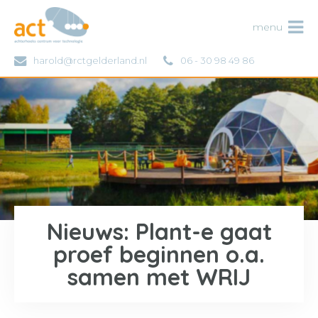
ACT
menu
harold@rctgelderland.nl
06 - 30 98 49 86
Nieuws: Plant-e gaat
proef beginnen o.a.
samen met WRIJ