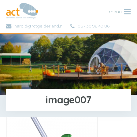
ACT
menu
harold@rctgelderland.nl
06 - 30 98 49 86
image007