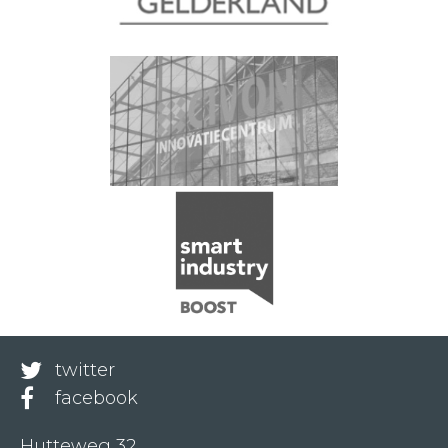
twitter
facebook
Hutteweg 32