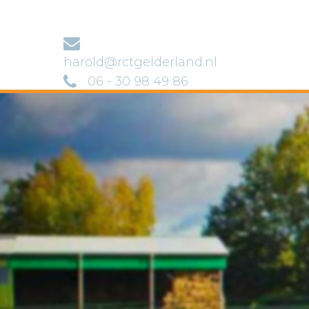
harold@rctgelderland.nl
06 - 30 98 49 86