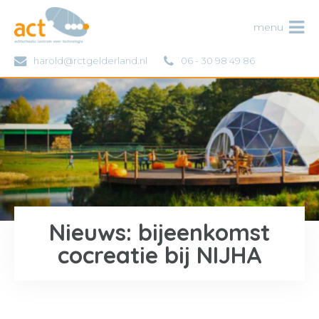
ACT
menu
harold@rctgelderland.nl
06 - 30 98 49 86
Nieuws: bijeenkomst
cocreatie bij NIJHA