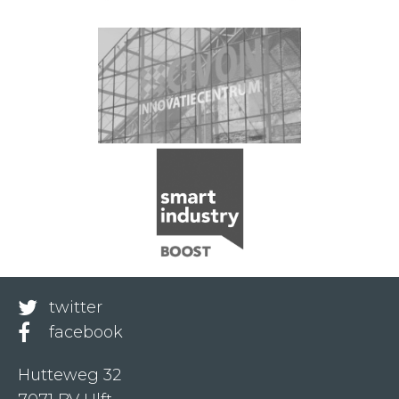
twitter
facebook
Hutteweg 32