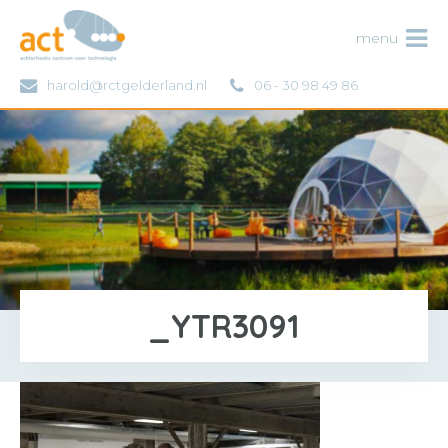
ACT
menu
harold@rctgelderland.nl
06 - 30 98 49 86
_YTR3091