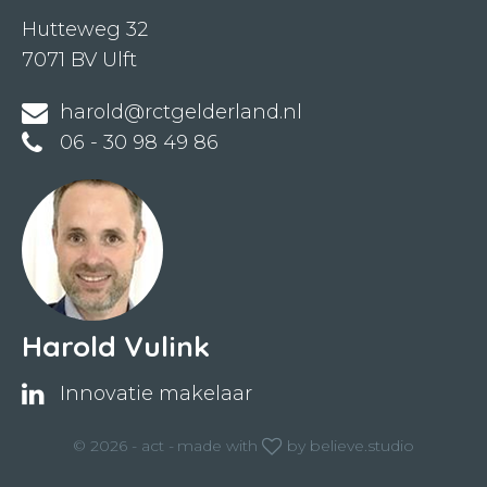
Hutteweg 32
7071 BV Ulft
harold@rctgelderland.nl
06 - 30 98 49 86
Harold Vulink
Innovatie makelaar
© 2026 - act -
made with
by
believe.studio