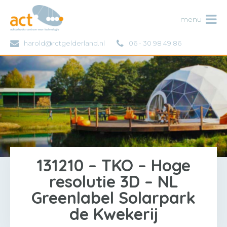
ACT
menu
harold@rctgelderland.nl
06 - 30 98 49 86
131210 – TKO – Hoge
resolutie 3D – NL
Greenlabel Solarpark
de Kwekerij