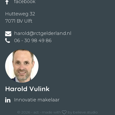
facebook
Hutteweg 32
7071 BV Ulft
harold@rctgelderland.nl
06 - 30 98 49 86
Harold Vulink
Innovatie makelaar
© 2026 - act -
made with
by
believe.studio