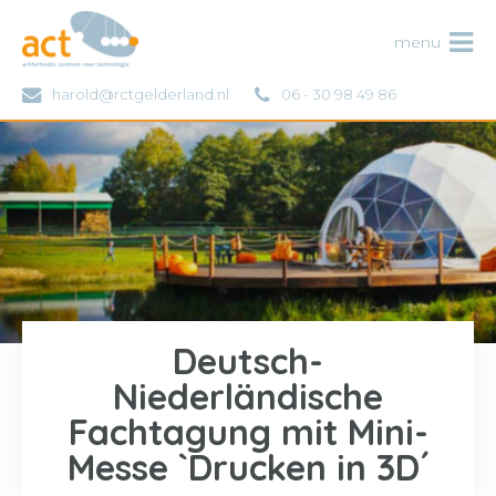
ACT
menu
harold@rctgelderland.nl
06 - 30 98 49 86
Deutsch-
Niederländische
Fachtagung mit Mini-
Messe `Drucken in 3D´