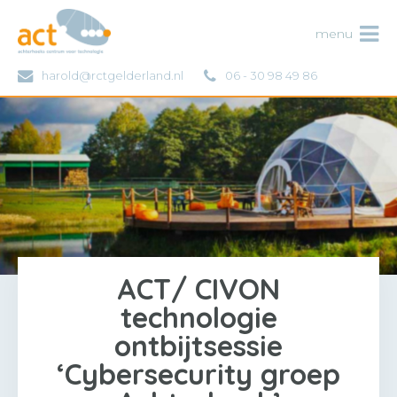
ACT
menu
harold@rctgelderland.nl
06 - 30 98 49 86
ACT/ CIVON
technologie
ontbijtsessie
‘Cybersecurity groep