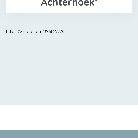
Achterhoek’
https://vimeo.com/376627770