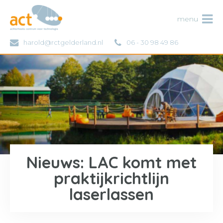
ACT
menu
harold@rctgelderland.nl
06 - 30 98 49 86
Nieuws: LAC komt met
praktijkrichtlijn
laserlassen