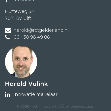
Hutteweg 32
7071 BV Ulft
harold@rctgelderland.nl
06 - 30 98 49 86
Harold Vulink
Innovatie makelaar
© 2026 - act -
made with
by
believe.studio